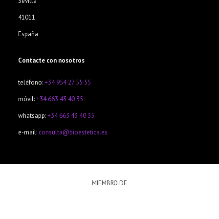
Sevilla
41011
España
Contacte con nosotros
teléfono:
+34 954 27 55 55
móvil:
+34 663 43 40 35
whatsapp:
+34 663 43 40 35
e-mail:
consulta@bioestetica.es
MIEMBRO DE