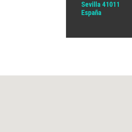
Sevilla 41011
España
PUEDE PEDIR CITA EN EL 954 27 55 55